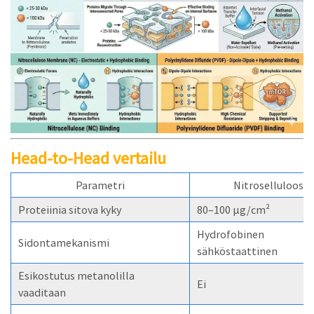
Head-to-Head vertailu
Parametri
Nitroselluloosa
Proteiinia sitova kyky
80–100 µg/cm²
Hydrofobinen
Sidontamekanismi
sähköstaattinen
Esikostutus metanolilla
Ei
vaaditaan