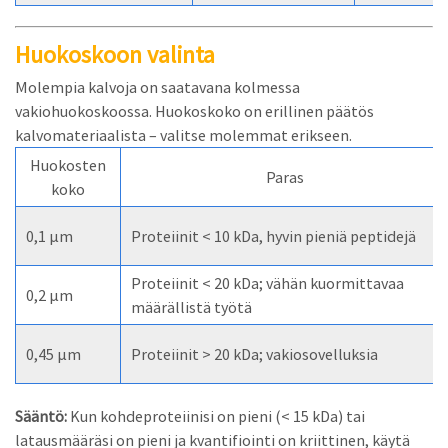
Huokoskoon valinta
Molempia kalvoja on saatavana kolmessa
vakiohuokoskoossa. Huokoskoko on erillinen päätös
kalvomateriaalista – valitse molemmat erikseen.
Huokosten
Paras
koko
0,1 µm
Proteiinit < 10 kDa, hyvin pieniä peptidejä
Proteiinit < 20 kDa; vähän kuormittavaa
0,2 µm
määrällistä työtä
0,45 µm
Proteiinit > 20 kDa; vakiosovelluksia
Sääntö:
Kun kohdeproteiinisi on pieni (< 15 kDa) tai
latausmääräsi on pieni ja kvantifiointi on kriittinen, käytä