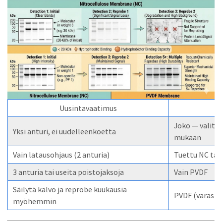
Uusintavaatimus
Joko — valits
Yksi anturi, ei uudelleenkoetta
mukaan
Vain latausohjaus (2 anturia)
Tuettu NC tai
3 anturia tai useita poistojaksoja
Vain PVDF
Säilytä kalvo ja reprobe kuukausia
PVDF (varasto
myöhemmin