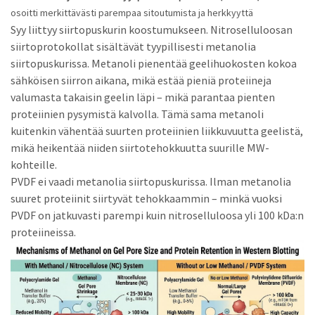
osoitti merkittävästi parempaa sitoutumista ja herkkyyttä
Syy liittyy siirtopuskurin koostumukseen. Nitroselluloosan
siirtoprotokollat ​​sisältävät tyypillisesti metanolia
siirtopuskurissa. Metanoli pienentää geelihuokosten kokoa
sähköisen siirron aikana, mikä estää pieniä proteiineja
valumasta takaisin geelin läpi – mikä parantaa pienten
proteiinien pysymistä kalvolla. Tämä sama metanoli
kuitenkin vähentää suurten proteiinien liikkuvuutta geelistä,
mikä heikentää niiden siirtotehokkuutta suurille MW-
kohteille.
PVDF ei vaadi metanolia siirtopuskurissa. Ilman metanolia
suuret proteiinit siirtyvät tehokkaammin – minkä vuoksi
PVDF on jatkuvasti parempi kuin nitroselluloosa yli 100 kDa:n
proteiineissa.