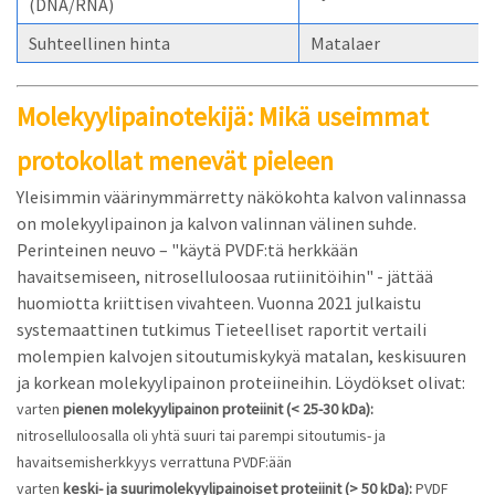
(DNA/RNA)
Suhteellinen hinta
Matalaer
Molekyylipainotekijä: Mikä useimmat
protokollat menevät pieleen
Yleisimmin väärinymmärretty näkökohta kalvon valinnassa
on molekyylipainon ja kalvon valinnan välinen suhde.
Perinteinen neuvo – "käytä PVDF:tä herkkään
havaitsemiseen, nitroselluloosaa rutiinitöihin" - jättää
huomiotta kriittisen vivahteen. Vuonna 2021 julkaistu
systemaattinen tutkimus
Tieteelliset raportit
vertaili
molempien kalvojen sitoutumiskykyä matalan, keskisuuren
ja korkean molekyylipainon proteiineihin. Löydökset olivat:
varten
pienen molekyylipainon proteiinit (< 25-30 kDa):
nitroselluloosalla oli yhtä suuri tai parempi sitoutumis- ja
havaitsemisherkkyys verrattuna PVDF:ään
varten
keski- ja suurimolekyylipainoiset proteiinit (> 50 kDa):
PVDF