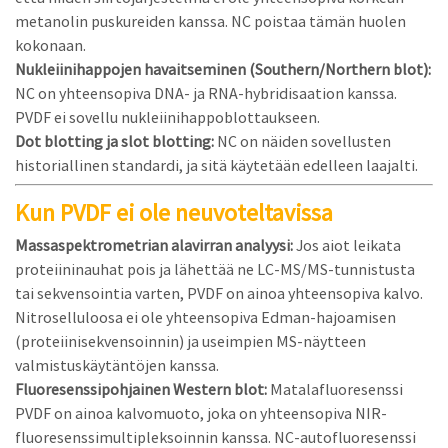
metanolin puskureiden kanssa. NC poistaa tämän huolen
kokonaan.
Nukleiinihappojen havaitseminen (Southern/Northern blot):
NC on yhteensopiva DNA- ja RNA-hybridisaation kanssa.
PVDF ei sovellu nukleiinihappoblottaukseen.
Dot blotting ja slot blotting:
NC on näiden sovellusten
historiallinen standardi, ja sitä käytetään edelleen laajalti.
Kun PVDF ei ole neuvoteltavissa
Massaspektrometrian alavirran analyysi:
Jos aiot leikata
proteiininauhat pois ja lähettää ne LC-MS/MS-tunnistusta
tai sekvensointia varten, PVDF on ainoa yhteensopiva kalvo.
Nitroselluloosa ei ole yhteensopiva Edman-hajoamisen
(proteiinisekvensoinnin) ja useimpien MS-näytteen
valmistuskäytäntöjen kanssa.
Fluoresenssipohjainen Western blot:
Matalafluoresenssi
PVDF on ainoa kalvomuoto, joka on yhteensopiva NIR-
fluoresenssimultipleksoinnin kanssa. NC-autofluoresenssi