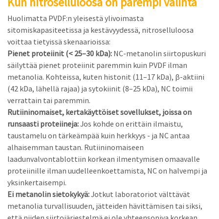
Kun nitroselluloosa on parempi valinta
Huolimatta PVDF:n yleisestä ylivoimasta
sitomiskapasiteetissa ja kestävyydessä, nitroselluloosa
voittaa tietyissä skenaarioissa:
Pienet proteiinit (< 25–30 kDa):
NC-metanolin siirtopuskuri
säilyttää pienet proteiinit paremmin kuin PVDF ilman
metanolia. Kohteissa, kuten histonit (11–17 kDa), β-aktiini
(42 kDa, lähellä rajaa) ja sytokiinit (8–25 kDa), NC toimii
verrattain tai paremmin.
Rutiininomaiset, kertakäyttöiset sovellukset, joissa on
runsaasti proteiineja:
Jos kohde on erittäin ilmaistu,
taustamelu on tärkeämpää kuin herkkyys - ja NC antaa
alhaisemman taustan. Rutiininomaiseen
laadunvalvontablottiin korkean ilmentymisen omaavalle
proteiinille ilman uudelleenkoettamista, NC on halvempi ja
yksinkertaisempi.
Ei metanolin sietokykyä:
Jotkut laboratoriot välttävät
metanolia turvallisuuden, jätteiden hävittämisen tai siksi,
että niiden siirtojärjestelmä ei ole yhteensopiva korkean