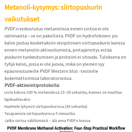
Metanoli-kysymys: siirtopuskurin
vaikutukset
PVDF:n esikostutus metanolissa ennen siirtoa ei ole
valinnaista – se on pakollista. PVDF on hydrofobinen: jos
kalvo joutuu kosketuksiin vesipitoisen siirtopuskurin kanssa
ennen metanolin aktivoitumista, pintajännitys estää
puskurin tunkeutumisen ja proteiini ei sitoudu. Tuloksena on
tyhjä kalvo, jossa ei ole juovia, mikä on yleinen syy
epäonnistuneille PVDF Western blot -testeille
kokemattomissa laboratorioissa.
PVDF-aktivointiprotokolla:
Liota kalvoa 100 % metanolissa 15–30 sekuntia, kunnes se muuttuu
läpikuultavaksi
Huuhtele lyhyesti siirtopuskurissa (30 sekuntia)
Tasapainota siirtopuskurissa 5 minuuttia
Jatka siirtoa välittömästi – älä anna PVDF:n kuivua