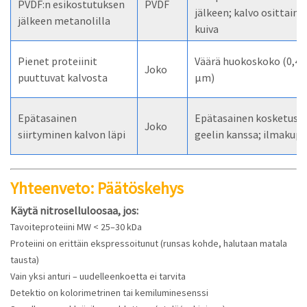
PVDF:n esikostutuksen
PVDF
jälkeen; kalvo osittain
jälkeen metanolilla
kuiva
Pienet proteiinit
Väärä huokoskoko (0,45
Joko
puuttuvat kalvosta
µm)
Epätasainen
Epätasainen kosketus
Joko
siirtyminen kalvon läpi
geelin kanssa; ilmakupl
Yhteenveto: Päätöskehys
Käytä nitroselluloosaa, jos:
Tavoiteproteiini MW < 25–30 kDa
Proteiini on erittäin ekspressoitunut (runsas kohde, halutaan matala
tausta)
Vain yksi anturi – uudelleenkoetta ei tarvita
Detektio on kolorimetrinen tai kemiluminesenssi