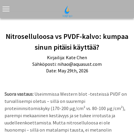
Nitroselluloosa vs PVDF-kalvo: kumpaa
sinun pitäisi käyttää?
Kirjailija: Kate Chen
Sähköposti:
nihao@aquasust.com
Date: May 29th, 2026
Suora vastaus:
Useimmissa Western blot -testeissä PVDF on
turvallisempi oletus – sillä on suurempi
proteiininsitomiskyky (170-200 µg/cm² vs. 80-100 µg/cm²),
parempi mekaaninen kestävyys ja se tukee irrotusta ja
uudelleenkoettamista. Mutta nitroselluloosa ei ole
huonompi – sillä on matalampi tausta, ei metanolin