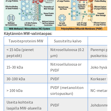
Käytännön MW-valintaopas:
Tavoiteproteiini MW
Suositeltu kalvo
< 15 kDa (pienet
Nitroselluloosa (0.2
Parempi pie
peptidit)
µm)
puskurissa 
Nitroselluloosa or
15-30 kDa
Joko hyväks
PVDF
30-100 kDa
PVDF
Korkeaer bin
PVDF (metanoliton
> 100 kDa
NC-metanoli
siirtopuskuri)
Useita kohteita
PVDF
Johdonmuka
laajalla MW-alueella