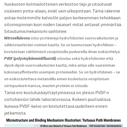
huokosten kolmiulotteisen verkoston läpi ja sitoutuvat
sisäiseen pinta-alaan, eivät vain ulkopintaan. Tämä rakenne
antaa molemmille kalvoille paljon korkeamman tehokkaan
sitomispinnan kuin niiden tasaiset mitat antavat ymmärtää.
Sitoutumismekanismi vaihtelee:
Nitroselluloosa
sitoo proteiineja hydrofobisten vuorovaikutusten ja
sähköstaattisten voimien kautta. Se on luonnostaan ​​hydrofiilinen –
kostutetaan välittömästi vesipitoisilla puskureilla ilman esikäsittelyä.
PVDF (polyvinylideenidifluoridi)
sitoutuu sekä hydrofobisten että
dipoli-dipoli-vuorovaikutusten kautta, mikä antaa sille suuremman
kokonaisaffiniteetin useimpiin proteiineihin. Se on hydrofobinen – se
on esikostutettava metanolilla ennen kosketusta vesipitoisen
siirtopuskurin kanssa, muuten proteiini ei sitoudu.
Tämä ero kostutuskäyttäytymisessä on yleisin PVDF:n
siirtohäiriön lähde laboratoriossa. Kokeen puolivälissä
kuivuva PVDF-kalvo on kostutettava uudelleen ennen
jatkamista.