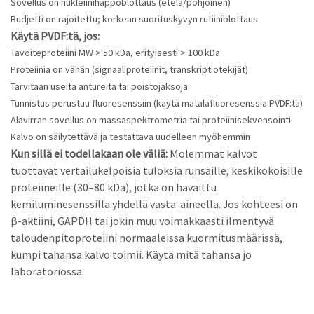
Sovellus on nukleiinihappoblottaus (etelä/pohjoinen)
Budjetti on rajoitettu; korkean suorituskyvyn rutiiniblottaus
Käytä PVDF:tä, jos:
Tavoiteproteiini MW > 50 kDa, erityisesti > 100 kDa
Proteiinia on vähän (signaaliproteiinit, transkriptiotekijät)
Tarvitaan useita antureita tai poistojaksoja
Tunnistus perustuu fluoresenssiin (käytä matalafluoresenssia PVDF:tä)
Alavirran sovellus on massaspektrometria tai proteiinisekvensointi
Kalvo on säilytettävä ja testattava uudelleen myöhemmin
Kun sillä ei todellakaan ole väliä:
Molemmat kalvot
tuottavat vertailukelpoisia tuloksia runsaille, keskikokoisille
proteiineille (30–80 kDa), jotka on havaittu
kemiluminesenssilla yhdellä vasta-aineella. Jos kohteesi on
β-aktiini, GAPDH tai jokin muu voimakkaasti ilmentyvä
taloudenpitoproteiini normaaleissa kuormitusmäärissä,
kumpi tahansa kalvo toimii. Käytä mitä tahansa jo
laboratoriossa.