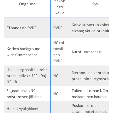
näköis
Ongelma
Syy
esti
kalvo
Kalvo kuivattiin kokeen
Ei bands on PVDF
PVDF
aikana; aktivointi ohite
NC tai
Korkea background
tavalli
Autofluoresenssi
with fluorescence
nen
PVDF
Heikko signaali suurelle
Metanoli heikentää suu
proteiinille (> 100 kDa)
NC
proteiinin siirtymistä
NC:llä
Signaalihäviö NC:n
Tukemattoman NC:n
NC
poistamisen jälkeen
mekaaninen hauraus
Puskuria ei ole
Heikot vyöhykkeet
tasapainotettu metano