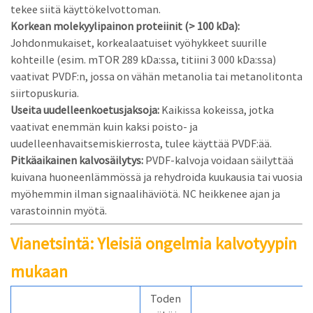
tekee siitä käyttökelvottoman.
Korkean molekyylipainon proteiinit (> 100 kDa):
Johdonmukaiset, korkealaatuiset vyöhykkeet suurille
kohteille (esim. mTOR 289 kDa:ssa, titiini 3 000 kDa:ssa)
vaativat PVDF:n, jossa on vähän metanolia tai metanolitonta
siirtopuskuria.
Useita uudelleenkoetusjaksoja:
Kaikissa kokeissa, jotka
vaativat enemmän kuin kaksi poisto- ja
uudelleenhavaitsemiskierrosta, tulee käyttää PVDF:ää.
Pitkäaikainen kalvosäilytys:
PVDF-kalvoja voidaan säilyttää
kuivana huoneenlämmössä ja rehydroida kuukausia tai vuosia
myöhemmin ilman signaalihäviötä. NC heikkenee ajan ja
varastoinnin myötä.
Vianetsintä: Yleisiä ongelmia kalvotyypin
mukaan
Toden