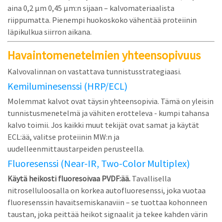
aina 0,2 µm 0,45 µm:n sijaan – kalvomateriaalista
riippumatta. Pienempi huokoskoko vähentää proteiinin
läpikulkua siirron aikana.
Havaintomenetelmien yhteensopivuus
Kalvovalinnan on vastattava tunnistusstrategiaasi.
Kemiluminesenssi (HRP/ECL)
Molemmat kalvot ovat täysin yhteensopivia. Tämä on yleisin
tunnistusmenetelmä ja vähiten erotteleva - kumpi tahansa
kalvo toimii. Jos kaikki muut tekijät ovat samat ja käytät
ECL:ää, valitse proteiinin MW:n ja
uudelleenmittaustarpeiden perusteella.
Fluoresenssi (Near-IR, Two-Color Multiplex)
Käytä heikosti fluoresoivaa PVDF:ää.
Tavallisella
nitroselluloosalla on korkea autofluoresenssi, joka vuotaa
fluoresenssin havaitsemiskanaviin – se tuottaa kohonneen
taustan, joka peittää heikot signaalit ja tekee kahden värin