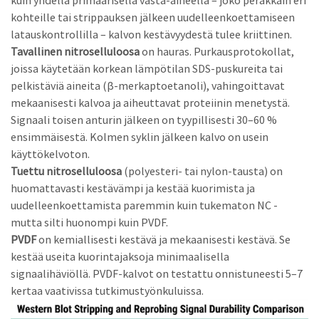
kohteille tai strippauksen jälkeen uudelleenkoettamiseen
latauskontrollilla – kalvon kestävyydestä tulee kriittinen.
Tavallinen nitroselluloosa
on hauras. Purkausprotokollat,
joissa käytetään korkean lämpötilan SDS-puskureita tai
pelkistäviä aineita (β-merkaptoetanoli), vahingoittavat
mekaanisesti kalvoa ja aiheuttavat proteiinin menetystä.
Signaali toisen anturin jälkeen on tyypillisesti 30–60 %
ensimmäisestä. Kolmen syklin jälkeen kalvo on usein
käyttökelvoton.
Tuettu nitroselluloosa
(polyesteri- tai nylon-tausta) on
huomattavasti kestävämpi ja kestää kuorimista ja
uudelleenkoettamista paremmin kuin tukematon NC -
mutta silti huonompi kuin PVDF.
PVDF
on kemiallisesti kestävä ja mekaanisesti kestävä. Se
kestää useita kuorintajaksoja minimaalisella
signaalihäviöllä. PVDF-kalvot on testattu onnistuneesti 5–7
kertaa vaativissa tutkimustyönkuluissa.