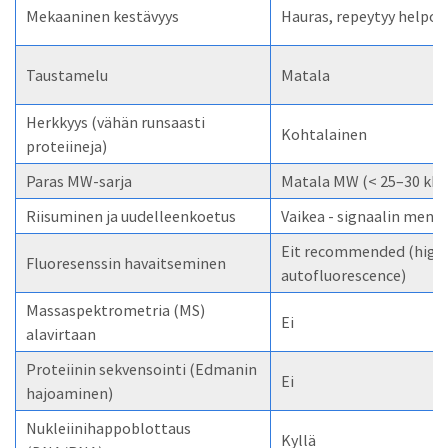
Mekaaninen kestävyys
Hauras, repeytyy helpos
Taustamelu
Matala
Herkkyys (vähän runsaasti
Kohtalainen
proteiineja)
Paras MW-sarja
Matala MW (< 25–30 kDa
Riisuminen ja uudelleenkoetus
Vaikea - signaalin mene
Eit recommended (high
Fluoresenssin havaitseminen
autofluorescence)
Massaspektrometria (MS)
Ei
alavirtaan
Proteiinin sekvensointi (Edmanin
Ei
hajoaminen)
Nukleiinihappoblottaus
Kyllä