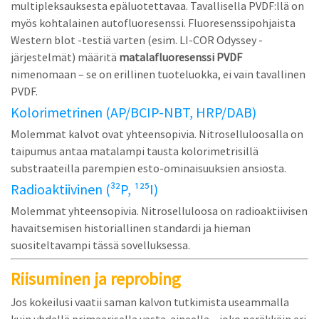
multipleksauksesta epäluotettavaa. Tavallisella PVDF:llä on
myös kohtalainen autofluoresenssi. Fluoresenssipohjaista
Western blot -testiä varten (esim. LI-COR Odyssey -
järjestelmät) määritä
matalafluoresenssi PVDF
nimenomaan – se on erillinen tuoteluokka, ei vain tavallinen
PVDF.
Kolorimetrinen (AP/BCIP-NBT, HRP/DAB)
Molemmat kalvot ovat yhteensopivia. Nitroselluloosalla on
taipumus antaa matalampi tausta kolorimetrisillä
substraateilla parempien esto-ominaisuuksien ansiosta.
Radioaktiivinen (³²P, ¹²⁵I)
Molemmat yhteensopivia. Nitroselluloosa on radioaktiivisen
havaitsemisen historiallinen standardi ja hieman
suositeltavampi tässä sovelluksessa.
Riisuminen ja reprobing
Jos kokeilusi vaatii saman kalvon tutkimista useammalla
kuin yhdellä primaarisella vasta-aineella – joko peräkkäin eri