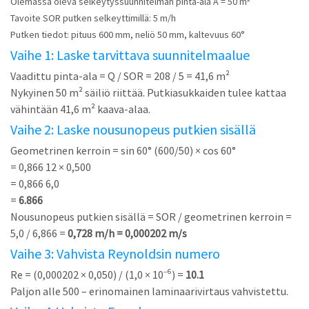
Olemassa oleva selkeytyssuunnitelman pinta-ala A = 50 m²
Tavoite SOR putken selkeyttimillä: 5 m/h
Putken tiedot: pituus 600 mm, neliö 50 mm, kaltevuus 60°
Vaihe 1: Laske tarvittava suunnitelmaalue
Vaadittu pinta-ala = Q / SOR = 208 / 5 = 41,6 m²
Nykyinen 50 m² säiliö riittää. Putkiasukkaiden tulee kattaa
vähintään 41,6 m² kaava-alaa.
Vaihe 2: Laske nousunopeus putkien sisällä
Geometrinen kerroin = sin 60° (600/50) × cos 60°
= 0,866 12 × 0,500
= 0,866 6,0
=
6.866
Nousunopeus putkien sisällä = SOR / geometrinen kerroin =
5,0 / 6,866 =
0,728 m/h = 0,000202 m/s
Vaihe 3: Vahvista Reynoldsin numero
Re = (0,000202 × 0,050) / (1,0 × 10⁻⁶) =
10.1
Paljon alle 500 – erinomainen laminaarivirtaus vahvistettu.