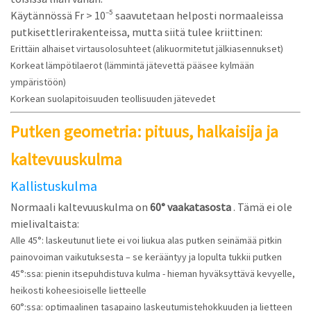
Käytännössä Fr > 10⁻⁵ saavutetaan helposti normaaleissa
putkisettlerirakenteissa, mutta siitä tulee kriittinen:
Erittäin alhaiset virtausolosuhteet (alikuormitetut jälkiasennukset)
Korkeat lämpötilaerot (lämmintä jätevettä pääsee kylmään
ympäristöön)
Korkean suolapitoisuuden teollisuuden jätevedet
Putken geometria: pituus, halkaisija ja
kaltevuuskulma
Kallistuskulma
Normaali kaltevuuskulma on
60° vaakatasosta
. Tämä ei ole
mielivaltaista:
Alle 45°: laskeutunut liete ei voi liukua alas putken seinämää pitkin
painovoiman vaikutuksesta – se kerääntyy ja lopulta tukkii putken
45°:ssa: pienin itsepuhdistuva kulma - hieman hyväksyttävä kevyelle,
heikosti koheesioiselle lietteelle
60°:ssa: optimaalinen tasapaino laskeutumistehokkuuden ja lietteen