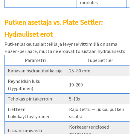
modules
t
Putken asettaja vs. Plate Settler:
Hydrauliset erot
Putkenlaskeutuslaitteilla ja levynselvittimillä on sama
Hazen-periaate, mutta ne eroavat toisistaan hydraulisesti:
Parametri
Tube Settler
Kanavan hydraulihalkaisija
25–80 mm
Reynoldsin luku
10-200
(tyypillinen)
Tehokas pintakerroin
5-13x
Lietteen
Rajoitettu — liukuu putken
liukukäyttäytyminen
sisällä
Korkeaer (enclosed
Likaantumisriski