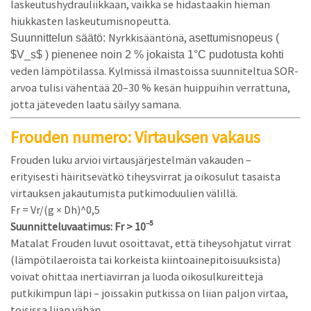
laskeutushydrauliikkaan, vaikka se hidastaakin hieman
hiukkasten laskeutumisnopeutta.
Nyrkkisääntönä,
Suunnittelun säätö:
asettumisnopeus (
$V_s$
) pienenee noin 2 % jokaista 1°C pudotusta kohti
veden lämpötilassa. Kylmissä ilmastoissa suunniteltua SOR-
arvoa tulisi vähentää 20–30 % kesän huippuihin verrattuna,
jotta jäteveden laatu säilyy samana.
Frouden numero: Virtauksen vakaus
Frouden luku arvioi virtausjärjestelmän vakauden –
erityisesti häiritsevätkö tiheysvirrat ja oikosulut tasaista
virtauksen jakautumista putkimoduulien välillä.
Fr = Vr/(g × Dh)^0,5
Suunnitteluvaatimus: Fr > 10⁻⁵
Matalat Frouden luvut osoittavat, että tiheysohjatut virrat
(lämpötilaeroista tai korkeista kiintoainepitoisuuksista)
voivat ohittaa inertiavirran ja luoda oikosulkureittejä
putkikimpun läpi – joissakin putkissa on liian paljon virtaa,
toisissa liian vähän.