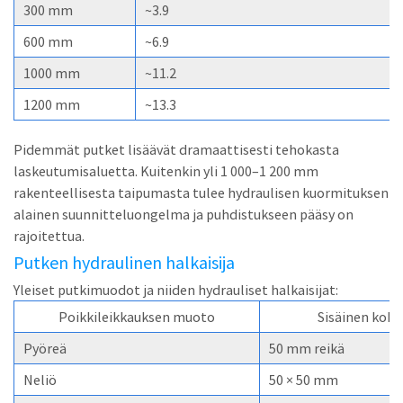
300 mm
~3.9
600 mm
~6.9
1000 mm
~11.2
1200 mm
~13.3
Pidemmät putket lisäävät dramaattisesti tehokasta
laskeutumisaluetta. Kuitenkin yli 1 000–1 200 mm
rakenteellisesta taipumasta tulee hydraulisen kuormituksen
alainen suunnitteluongelma ja puhdistukseen pääsy on
rajoitettua.
Putken hydraulinen halkaisija
Yleiset putkimuodot ja niiden hydrauliset halkaisijat:
Poikkileikkauksen muoto
Sisäinen koko
Pyöreä
50 mm reikä
Neliö
50 × 50 mm