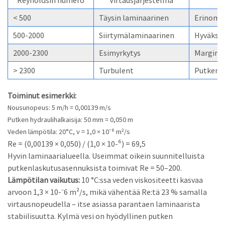
Reynoldsin numero
Virtausjärjestelmä
< 500
Täysin laminaarinen
Erinomai
500-2000
Siirtymälaminaarinen
Hyväksy
2000-2300
Esimyrkytys
Marginaal
> 2300
Turbulent
Putken la
Toiminut esimerkki:
Nousunopeus: 5 m/h = 0,00139 m/s
Putken hydraulihalkaisija: 50 mm = 0,050 m
Veden lämpötila: 20°C, ν = 1,0 × 10⁻⁶ m²/s
Re = (0,00139 × 0,050) / (1,0 × 10-⁶) = 69,5
Hyvin laminaarialueella. Useimmat oikein suunnitelluista
putkenlaskutusasennuksista toimivat Re = 50–200.
Lämpötilan vaikutus:
10 °C:ssa veden viskositeetti kasvaa
arvoon 1,3 × 10-⁻6 m²/s, mikä vähentää Re:tä 23 % samalla
virtausnopeudella – itse asiassa parantaen laminaarista
stabiilisuutta. Kylmä vesi on hyödyllinen putken