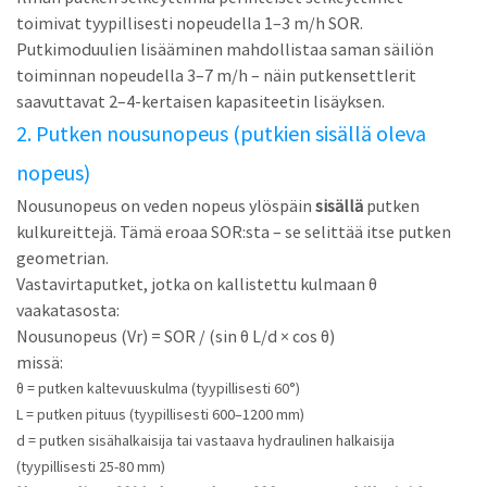
toimivat tyypillisesti nopeudella 1–3 m/h SOR.
Putkimoduulien lisääminen mahdollistaa saman säiliön
toiminnan nopeudella 3–7 m/h – näin putkensettlerit
saavuttavat 2–4-kertaisen kapasiteetin lisäyksen.
2. Putken nousunopeus (putkien sisällä oleva
nopeus)
Nousunopeus on veden nopeus ylöspäin
sisällä
putken
kulkureittejä. Tämä eroaa SOR:sta – se selittää itse putken
geometrian.
Vastavirtaputket, jotka on kallistettu kulmaan θ
vaakatasosta:
Nousunopeus (Vr) = SOR / (sin θ L/d × cos θ)
missä:
θ = putken kaltevuuskulma (tyypillisesti 60°)
L = putken pituus (tyypillisesti 600–1200 mm)
d = putken sisähalkaisija tai vastaava hydraulinen halkaisija
(tyypillisesti 25-80 mm)