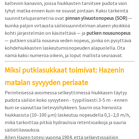
kalteviin kanaviin, joissa hiukkasten tarvitsee pudota vain
lyhyt matka ennen kuin ne osuvat pintaan. Kaksi tärkeintä
suunnitteluparametria ovat
pinnan ylivuotonopeus (SOR)
—
kuinka paljon virtausta säiliösuunnitelman alueen yksikköä
kohti järjestelmän on käsiteltävä — ja
putken nousunopeus
— putkien sisällä nouseva veden nopeus, jonka on pysyttävä
kohdehiukkasten laskeutumisnopeuden alapuolella. Ota
nämä kaksi numeroa oikein, ja loput mallista seuraavat.
Miksi putkiasukkaat toimivat: Hazenin
matalan syvyyden periaate
Perinteisessä avoimessa selkeyttimessä hiukkasen täytyy
pudota säiliön koko syvyyteen - tyypillisesti 3-5 m - ennen
kuin se saavuttaa lietevyöhykkeen. Suurin osa hienoista
hiukkasista (10–100 µm) laskeutuu nopeudella 0,1–2,0 m/h,
mikä tarkoittaa pitkiä hydraulisia retentioaikoja ja suuria
säiliötilavuuksia.
Allen Hazen totesi vuonna 1904, että selkeytyssäiliön