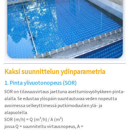
Kaksi suunnittelun ydinparametria
1. Pinta ylivuotonopeus (SOR)
SOR on tilavuusvirtaus jaettuna asettumisvyöhykkeen pinta-
alalla. Se edustaa ylöspäin suuntautuvaa veden nopeutta
avoimessa selkeyttimessä putkimoduulien ylä- ja
alapuolella.
SOR (m/h) = Q (m³/h) / A (m²)
jossa Q = suunniteltu virtausnopeus, A =