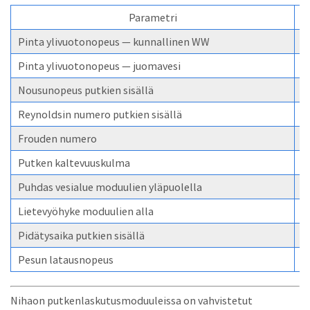
Parametri
Pinta ylivuotonopeus — kunnallinen WW
1
Pinta ylivuotonopeus — juomavesi
5
Nousunopeus putkien sisällä
<
Reynoldsin numero putkien sisällä
<
Frouden numero
>
Putken kaltevuuskulma
6
Puhdas vesialue moduulien yläpuolella
4
Lietevyöhyke moduulien alla
1
Pidätysaika putkien sisällä
5
Pesun latausnopeus
<
Nihaon putkenlaskutusmoduuleissa on vahvistetut