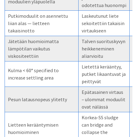
moduulien yläpuolella
yl
odotettua huonompi
Putkimoduulit on asennettu
Laskeutunut liete
Sä
liian alas — lietteen
sekoitettiin takaisin
su
takaisinotto
virtaukseen
Jätetään huomioimatta
Talven suorituskyvyn
La
lämpötilan vaikutus
heikkeneminen
m
viskositeettiin
aliarvioitu
Lietettä kerääntyy,
Kulma < 60° specified to
Äl
putket likaantuvat ja
increase settling area
t
peittyvät
Epätasainen virtaus
Pesun latausnopeus ylitetty
– ulommat moduulit
K
ovat nälässä
Korkea-SS sludge
N
Lietteen kerääntymisen
can bridge and
v
huomioiminen
collapse the
v