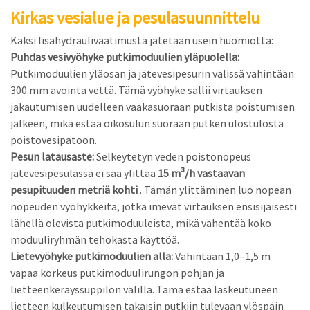
Kirkas vesialue ja pesulasuunnittelu
Kaksi lisähydraulivaatimusta jätetään usein huomiotta:
Puhdas vesivyöhyke putkimoduulien yläpuolella:
Putkimoduulien yläosan ja jätevesipesurin välissä vähintään
300 mm avointa vettä. Tämä vyöhyke sallii virtauksen
jakautumisen uudelleen vaakasuoraan putkista poistumisen
jälkeen, mikä estää oikosulun suoraan putken ulostulosta
poistovesipatoon.
Pesun latausaste:
Selkeytetyn veden poistonopeus
jätevesipesulassa ei saa ylittää
15 m³/h vastaavan
pesupituuden metriä kohti
. Tämän ylittäminen luo nopean
nopeuden vyöhykkeitä, jotka imevät virtauksen ensisijaisesti
lähellä olevista putkimoduuleista, mikä vähentää koko
moduuliryhmän tehokasta käyttöä.
Lietevyöhyke putkimoduulien alla:
Vähintään 1,0–1,5 m
vapaa korkeus putkimoduulirungon pohjan ja
lietteenkeräyssuppilon välillä. Tämä estää laskeutuneen
lietteen kulkeutumisen takaisin putkiin tulevaan ylöspäin