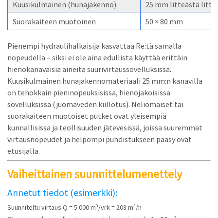
Kuusikulmainen (hunajakenno)
25 mm litteästä litte
Suorakaiteen muotoinen
50 × 80 mm
Pienempi hydraulihalkaisija kasvattaa Re:tä samalla
nopeudella – siksi ei ole aina edullista käyttää erittäin
hienokanavaisia aineita suurivirtaussovelluksissa.
Kuusikulmainen hunajakennomateriaali 25 mm:n kanavilla
on tehokkain pieninopeuksisissa, hienojakoisissa
sovelluksissa (juomaveden kiillotus). Neliömäiset tai
suorakaiteen muotoiset putket ovat yleisempiä
kunnallisissa ja teollisuuden jätevesissä, joissa suuremmat
virtausnopeudet ja helpompi puhdistukseen pääsy ovat
etusijalla.
Vaiheittainen suunnittelumenettely
Annetut tiedot (esimerkki):
Suunniteltu virtaus Q = 5 000 m³/vrk = 208 m³/h