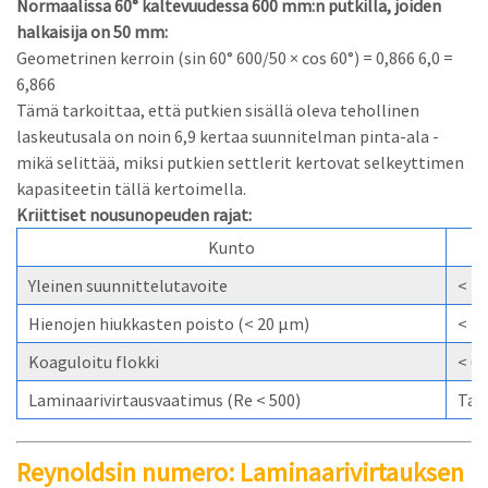
Normaalissa 60° kaltevuudessa 600 mm:n putkilla, joiden
halkaisija on 50 mm:
Geometrinen kerroin (sin 60° 600/50 × cos 60°) = 0,866 6,0 =
6,866
Tämä tarkoittaa, että putkien sisällä oleva tehollinen
laskeutusala on noin 6,9 kertaa suunnitelman pinta-ala -
mikä selittää, miksi putkien settlerit kertovat selkeyttimen
kapasiteetin tällä kertoimella.
Kriittiset nousunopeuden rajat:
Kunto
Yleinen suunnittelutavoite
< 1
Hienojen hiukkasten poisto (< 20 µm)
< 3
Koaguloitu flokki
< 6
Laminaarivirtausvaatimus (Re < 500)
Tar
Reynoldsin numero: Laminaarivirtauksen