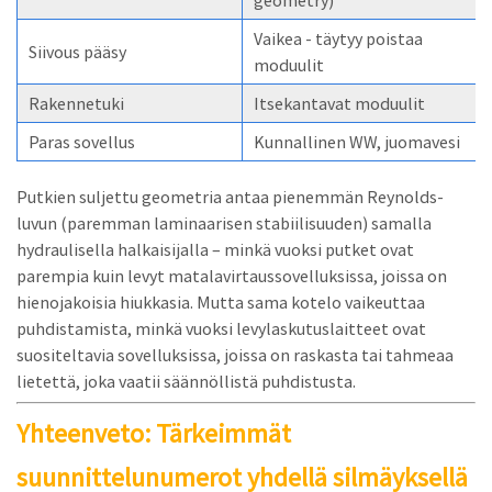
geometry)
Vaikea - täytyy poistaa
Siivous pääsy
moduulit
Rakennetuki
Itsekantavat moduulit
Paras sovellus
Kunnallinen WW, juomavesi
Putkien suljettu geometria antaa pienemmän Reynolds-
luvun (paremman laminaarisen stabiilisuuden) samalla
hydraulisella halkaisijalla – minkä vuoksi putket ovat
parempia kuin levyt matalavirtaussovelluksissa, joissa on
hienojakoisia hiukkasia. Mutta sama kotelo vaikeuttaa
puhdistamista, minkä vuoksi levylaskutuslaitteet ovat
suositeltavia sovelluksissa, joissa on raskasta tai tahmeaa
lietettä, joka vaatii säännöllistä puhdistusta.
Yhteenveto: Tärkeimmät
suunnittelunumerot yhdellä silmäyksellä