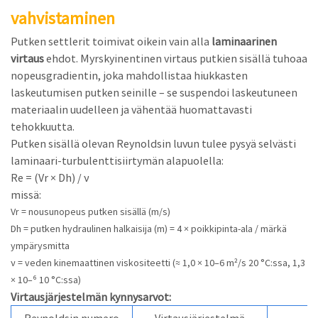
vahvistaminen
Putken settlerit toimivat oikein vain alla
laminaarinen
virtaus
ehdot. Myrskyinentinen virtaus putkien sisällä tuhoaa
nopeusgradientin, joka mahdollistaa hiukkasten
laskeutumisen putken seinille – se suspendoi laskeutuneen
materiaalin uudelleen ja vähentää huomattavasti
tehokkuutta.
Putken sisällä olevan Reynoldsin luvun tulee pysyä selvästi
laminaari-turbulenttisiirtymän alapuolella:
Re = (Vr × Dh) / ν
missä:
Vr = nousunopeus putken sisällä (m/s)
Dh = putken hydraulinen halkaisija (m) = 4 × poikkipinta-ala / märkä
ympärysmitta
ν = veden kinemaattinen viskositeetti (≈ 1,0 × 10–6 m²/s 20 °C:ssa, 1,3
× 10–⁶ 10 °C:ssa)
Virtausjärjestelmän kynnysarvot: