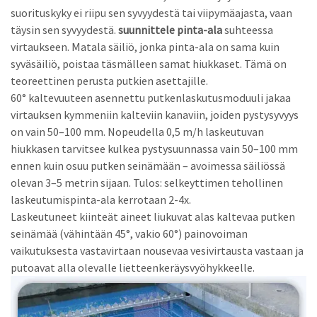
suorituskyky ei riipu sen syvyydestä tai viipymäajasta, vaan
täysin sen syvyydestä.
suunnittele pinta-ala
suhteessa
virtaukseen. Matala säiliö, jonka pinta-ala on sama kuin
syväsäiliö, poistaa täsmälleen samat hiukkaset. Tämä on
teoreettinen perusta putkien asettajille.
60° kaltevuuteen asennettu putkenlaskutusmoduuli jakaa
virtauksen kymmeniin kalteviin kanaviin, joiden pystysyvyys
on vain 50–100 mm. Nopeudella 0,5 m/h laskeutuvan
hiukkasen tarvitsee kulkea pystysuunnassa vain 50–100 mm
ennen kuin osuu putken seinämään – avoimessa säiliössä
olevan 3–5 metrin sijaan. Tulos: selkeyttimen tehollinen
laskeutumispinta-ala kerrotaan 2-4x.
Laskeutuneet kiinteät aineet liukuvat alas kaltevaa putken
seinämää (vähintään 45°, vakio 60°) painovoiman
vaikutuksesta vastavirtaan nousevaa vesivirtausta vastaan ​​ja
putoavat alla olevalle lietteenkeräysvyöhykkeelle.