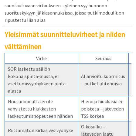
suuntautuvaan virtaukseen – yleinen syy huonoon
suorituskykyyn jälkiasennuksissa, joissa putkimoduulit on
ripustettu liian alas.
Yleisimmät suunnitteluvirheet ja niiden
välttäminen
Virhe
Seuraus
SOR laskettu säiliön
Vä
kokonaispinta-alasta, ei
Aliarvioitu kuormitus
k
asettumisvyöhykkeen pinta-
– putket alitehoisia
a
alasta
Nousunopeutta ei ole
Hienoja hiukkasia ei
L
vahvistettu hiukkasten
poisteta – jäteveden
n
laskeutumisnopeuteen nähden
TSS korkea
Oikosulku –
Riittämätön kirkas vesivyöhyke
P
jäteveden laatu