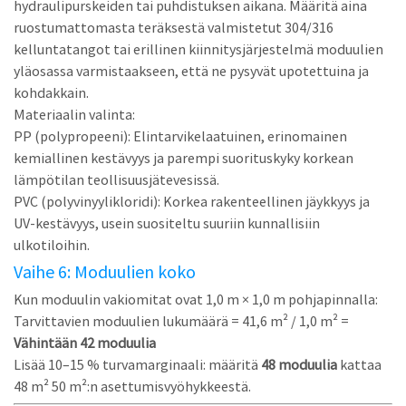
hydraulipurskeiden tai puhdistuksen aikana.
Määritä aina
ruostumattomasta teräksestä valmistetut 304/316
kelluntatangot
tai erillinen kiinnitysjärjestelmä moduulien
yläosassa varmistaakseen, että ne pysyvät upotettuina ja
kohdakkain.
Materiaalin valinta:
PP (polypropeeni):
Elintarvikelaatuinen, erinomainen
kemiallinen kestävyys ja parempi suorituskyky korkean
lämpötilan teollisuusjätevesissä.
PVC (polyvinyylikloridi):
Korkea rakenteellinen jäykkyys ja
UV-kestävyys, usein suositeltu suuriin kunnallisiin
ulkotiloihin.
Vaihe 6: Moduulien koko
Kun moduulin vakiomitat ovat 1,0 m × 1,0 m pohjapinnalla:
Tarvittavien moduulien lukumäärä = 41,6 m² / 1,0 m² =
Vähintään 42 moduulia
Lisää 10–15 % turvamarginaali: määritä
48 moduulia
kattaa
48 m² 50 m²:n asettumisvyöhykkeestä.