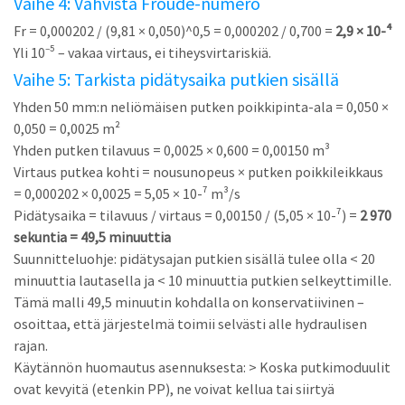
Vaihe 4: Vahvista Froude-numero
Fr = 0,000202 / (9,81 × 0,050)^0,5 = 0,000202 / 0,700 =
2,9 × 10-⁴
Yli 10⁻⁵ – vakaa virtaus, ei tiheysvirtariskiä.
Vaihe 5: Tarkista pidätysaika putkien sisällä
Yhden 50 mm:n neliömäisen putken poikkipinta-ala = 0,050 ×
0,050 = 0,0025 m²
Yhden putken tilavuus = 0,0025 × 0,600 = 0,00150 m³
Virtaus putkea kohti = nousunopeus × putken poikkileikkaus
= 0,000202 × 0,0025 = 5,05 × 10-⁷ m³/s
Pidätysaika = tilavuus / virtaus = 0,00150 / (5,05 × 10-⁷) =
2 970
sekuntia = 49,5 minuuttia
Suunnitteluohje: pidätysajan putkien sisällä tulee olla < 20
minuuttia lautasella ja < 10 minuuttia putkien selkeyttimille.
Tämä malli 49,5 minuutin kohdalla on konservatiivinen –
osoittaa, että järjestelmä toimii selvästi alle hydraulisen
rajan.
Käytännön huomautus asennuksesta:
> Koska putkimoduulit
ovat kevyitä (etenkin PP), ne voivat kellua tai siirtyä