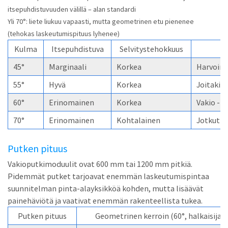
itsepuhdistuvuuden välillä – alan standardi
Yli 70°: liete liukuu vapaasti, mutta geometrinen etu pienenee
(tehokas laskeutumispituus lyhenee)
Kulma
Itsepuhdistuva
Selvitystehokkuus
45°
Marginaali
Korkea
Harvoin 
55°
Hyvä
Korkea
Joitakin
60°
Erinomainen
Korkea
Vakio - p
70°
Erinomainen
Kohtalainen
Jotkut e
Putken pituus
Vakioputkimoduulit ovat 600 mm tai 1200 mm pitkiä.
Pidemmät putket tarjoavat enemmän laskeutumispintaa
suunnitelman pinta-alayksikköä kohden, mutta lisäävät
painehäviötä ja vaativat enemmän rakenteellista tukea.
Putken pituus
Geometrinen kerroin (60°, halkaisija 