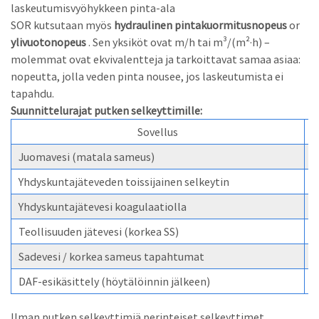
laskeutumisvyöhykkeen pinta-ala
SOR kutsutaan myös
hydraulinen pintakuormitusnopeus
or
ylivuotonopeus
. Sen yksiköt ovat m/h tai m³/(m²·h) –
molemmat ovat ekvivalentteja ja tarkoittavat samaa asiaa:
nopeutta, jolla veden pinta nousee, jos laskeutumista ei
tapahdu.
Suunnittelurajat putken selkeyttimille:
Sovellus
Juomavesi (matala sameus)
5
Yhdyskuntajäteveden toissijainen selkeytin
1
Yhdyskuntajätevesi koagulaatiolla
3
Teollisuuden jätevesi (korkea SS)
1
Sadevesi / korkea sameus tapahtumat
2
DAF-esikäsittely (höytälöinnin jälkeen)
4
Ilman putken selkeyttimiä perinteiset selkeyttimet